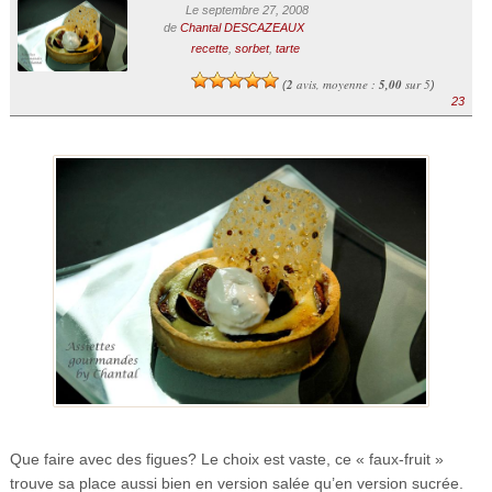
Le septembre 27, 2008
de
Chantal DESCAZEAUX
recette
,
sorbet
,
tarte
2
avis, moyenne :
5,00
sur 5
(
)
23
Que faire avec des figues? Le choix est vaste, ce « faux-fruit »
trouve sa place aussi bien en version salée qu’en version sucrée.