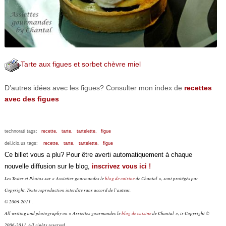
Tarte aux figues et sorbet chèvre miel
D’autres idées avec les figues? Consulter mon index de
recettes
avec des figues
technorati tags:
recette,
tarte,
tartelette,
figue
del.icio.us tags:
recette,
tarte,
tartelette,
figue
Ce billet vous a plu? Pour être averti automatiquement à chaque
nouvelle diffusion sur le blog,
inscrivez vous ici !
Les Textes et Photos sur « Assiettes gourmandes le
blog de cuisine
de Chantal », sont protégés par
Copyright. Toute reproduction interdite sans accord de l’auteur.
© 2006-2011 .
All writing and photography on « Assiettes gourmandes le
blog de cuisine
de Chantal », is Copyright ©
2006-2011. All rights reserved.