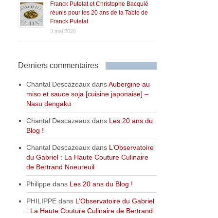
Franck Putelat et Christophe Bacquié
réunis pour les 20 ans de la Table de
Franck Putelat
3 mai 2026
Derniers commentaires
Chantal Descazeaux
dans
Aubergine au
miso et sauce soja [cuisine japonaise] –
Nasu dengaku
Chantal Descazeaux
dans
Les 20 ans du
Blog !
Chantal Descazeaux
dans
L’Observatoire
du Gabriel : La Haute Couture Culinaire
de Bertrand Noeureuil
Philippe
dans
Les 20 ans du Blog !
PHILIPPE
dans
L’Observatoire du Gabriel
: La Haute Couture Culinaire de Bertrand