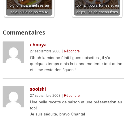
oignons caramélisés au
topinambours fumés et en
soja, huile de poireaux
chips, lait de cacahuètes
Commentaires
chouya
|
27 septembre 2008
Répondre
Oh oh la mienne était figues noisettes , il y’a
quelques temps mais la tienne me tente tout autant
et il me reste des figues !
sooishi
|
27 septembre 2008
Répondre
Une belle recette de saison et une présentation au
top!
Je suis séduite, bravo Chantal