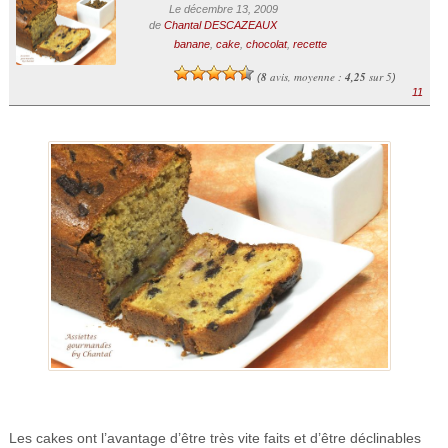
Le décembre 13, 2009
de
Chantal DESCAZEAUX
banane
,
cake
,
chocolat
,
recette
8
avis, moyenne :
4,25
sur 5
(
)
11
Les cakes ont l’avantage d’être très vite faits et d’être déclinables