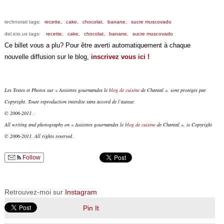
technorati tags:
recette,
cake,
chocolat,
banane,
sucre muscovado
del.icio.us tags:
recette,
cake,
chocolat,
banane,
sucre muscovado
Ce billet vous a plu? Pour être averti automatiquement à chaque
nouvelle diffusion sur le blog,
inscrivez vous ici !
Les Textes et Photos sur « Assiettes gourmandes le
blog de cuisine
de Chantal », sont protégés par
Copyright. Toute reproduction interdite sans accord de l’auteur.
© 2006-2011 .
All writing and photography on « Assiettes gourmandes le
blog de cuisine
de Chantal », is Copyright
© 2006-2011. All rights reserved.
Follow
Retrouvez-moi sur
Instagram
Pin It