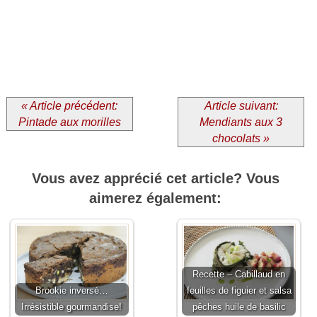
« Article précédent:
Article suivant:
Pintade aux morilles
Mendiants aux 3
chocolats »
Vous avez apprécié cet article? Vous
aimerez également:
Recette – Cabillaud en
Brookie inversé…
feuilles de figuier et salsa
Irrésistible gourmandise!
pêches huile de basilic