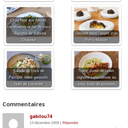
Chou-fleur aux épices,
cacahuètes et lait de coco
– Recette de Sabrina
Dessert dans l’esprit d’un
Ghayour
Pim’s Maison
Salade de coco de
Truite, purée de céleri,
Paimpol, baba ganoush,
oignons caramélisés au
huile de coriandre
soja, huile de poireaux
Commentaires
gabilou74
|
13 décembre 2009
Répondre