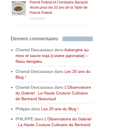
Franck Putelat et Christophe Bacquié
réunis pour les 20 ans de la Table de
Franck Putelat
3 mai 2026
Derniers commentaires
Chantal Descazeaux
dans
Aubergine au
miso et sauce soja [cuisine japonaise] –
Nasu dengaku
Chantal Descazeaux
dans
Les 20 ans du
Blog !
Chantal Descazeaux
dans
L’Observatoire
du Gabriel : La Haute Couture Culinaire
de Bertrand Noeureuil
Philippe
dans
Les 20 ans du Blog !
PHILIPPE
dans
L’Observatoire du Gabriel
: La Haute Couture Culinaire de Bertrand