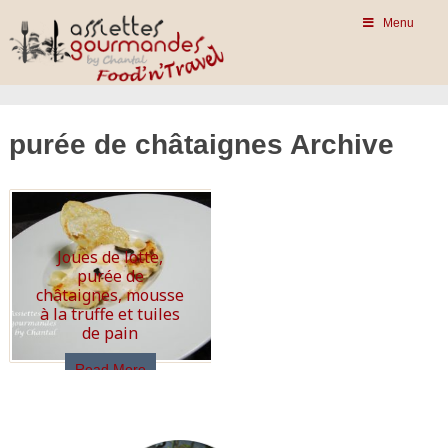
Menu
purée de châtaignes Archive
Joues de lotte,
purée de
châtaignes, mousse
à la truffe et tuiles
de pain
Read More