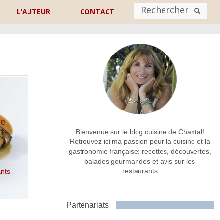
L’AUTEUR
CONTACT
Nom
*
rénom
Nom
Adresse de contact
*
de
t-
Bienvenue sur le blog cuisine de Chantal!
Retrouvez ici ma passion pour la cuisine et la
gastronomie française: recettes, découvertes,
Commentaire ou message
*
balades gourmandes et avis sur les
restaurants
ants
Partenariats