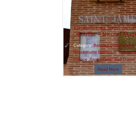
Déjeuner au Saint-Jame
Bouliac – Nicolas Mag
Category:
Balades gourmandes
,
Restaurants Bordeaux
,
Restaur
France
,
Restaurants Sud Ouest
Read More