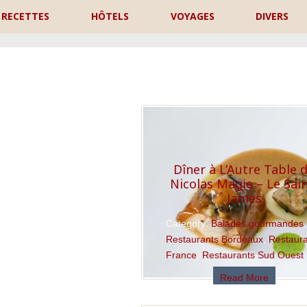
RECETTES
HÔTELS
VOYAGES
DIVERS
P
Dîner à L’Autre Table 
Nicolas Magie – Le Sain
James
Category:
Balades gourmandes
,
Restaurants Bordeaux
,
Restaur
France
,
Restaurants Sud Ouest
Read More