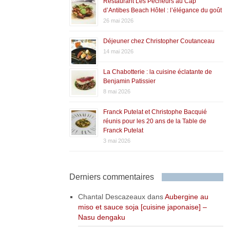
Restaurant Les Pêcheurs au Cap
d’Antibes Beach Hôtel : l’élégance du goût
26 mai 2026
Déjeuner chez Christopher Coutanceau
14 mai 2026
La Chabotterie : la cuisine éclatante de
Benjamin Patissier
8 mai 2026
Franck Putelat et Christophe Bacquié
réunis pour les 20 ans de la Table de
Franck Putelat
3 mai 2026
Derniers commentaires
Chantal Descazeaux
dans
Aubergine au
miso et sauce soja [cuisine japonaise] –
Nasu dengaku