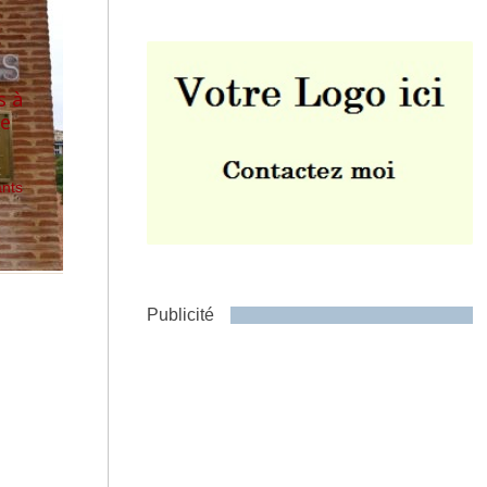
s à
ie
Envoyer
ants
Publicité