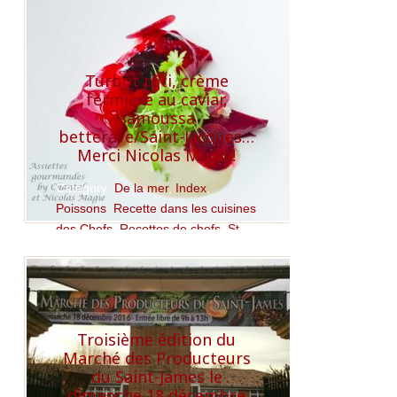
Turbot rôti, crème
fermière au caviar,
samoussa
betterave/Saint-Jacques…
Merci Nicolas Magie!
Category:
De la mer
,
Index
,
Poissons
,
Recette dans les cuisines
des Chefs
,
Recettes de chefs
,
St
Jacques
Read More
Troisième édition du
Marché des Producteurs
du Saint-James le
dimanche 18 décembre