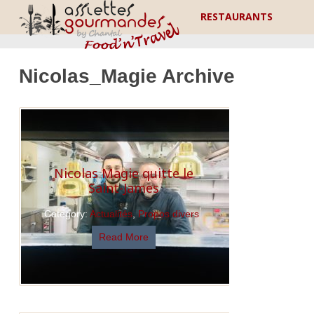
RESTAURANTS
Nicolas_Magie Archive
Nicolas Magie quitte le
Saint-James
Category:
Actualités
,
Propos divers
Read More