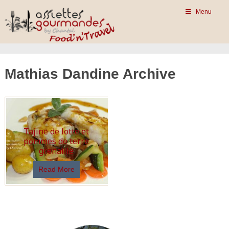
Menu
Mathias Dandine Archive
Tajine de lotte et
pommes de terre
grenaille
Read More