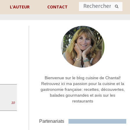
L’AUTEUR
CONTACT
Nom
*
rénom
Nom
Adresse de contact
*
Bienvenue sur le blog cuisine de Chantal!
Retrouvez ici ma passion pour la cuisine et la
gastronomie française: recettes, découvertes,
Commentaire ou message
*
balades gourmandes et avis sur les
restaurants
10
Partenariats