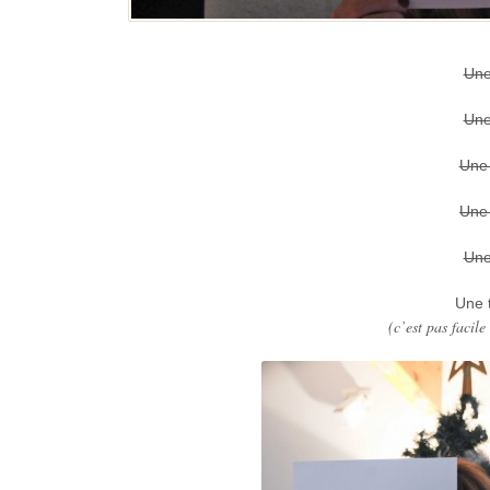
Une
Une
Une 
Une
Une
Une 
(c’est pas facile