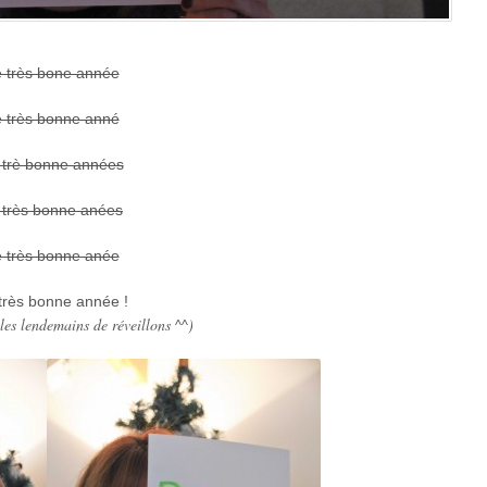
 très bone année
 très bonne anné
trè bonne années
 très bonne anées
 très bonne anée
très bonne année !
 les lendemains de réveillons ^^)