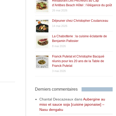
Restaurant Les Pêcheurs au Cap
d’Antibes Beach Hôtel : l’élégance du goût
26 mai 2026
Déjeuner chez Christopher Coutanceau
14 mai 2026
La Chabotterie : la cuisine éclatante de
Benjamin Patissier
8 mai 2026
Franck Putelat et Christophe Bacquié
réunis pour les 20 ans de la Table de
Franck Putelat
3 mai 2026
Derniers commentaires
Chantal Descazeaux
dans
Aubergine au
miso et sauce soja [cuisine japonaise] –
Nasu dengaku