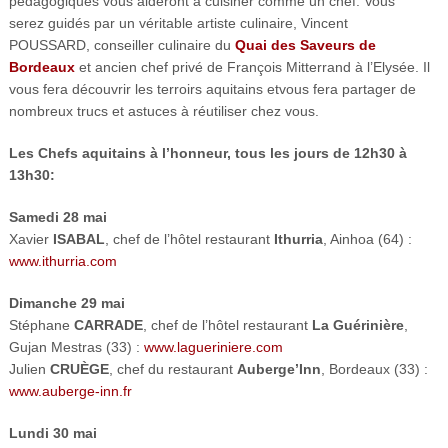
pédagogiques vous aideront à cuisiner comme un chef. Vous
serez guidés par un véritable artiste culinaire, Vincent
POUSSARD, conseiller culinaire du
Quai des Saveurs de
Bordeaux
et ancien chef privé de François Mitterrand à l’Elysée. Il
vous fera découvrir les terroirs aquitains etvous fera partager de
nombreux trucs et astuces à réutiliser chez vous.
Les Chefs aquitains à l’honneur, tous les jours de 12h30 à
13h30:
Samedi 28 mai
Xavier
ISABAL
, chef de l’hôtel restaurant
Ithurria
, Ainhoa (64) :
www.ithurria.com
Dimanche 29 mai
Stéphane
CARRADE
, chef de l’hôtel restaurant
La Guérinière
,
Gujan Mestras (33) :
www.lagueriniere.com
Julien
CRUÈGE
, chef du restaurant
Auberge’Inn
, Bordeaux (33) :
www.auberge-inn.fr
Lundi 30 mai