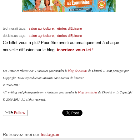
technorati tags:
salon agriculture,
étoiles d’Epicure
del.icio.us tags:
salon agriculture,
étoiles d’Epicure
Ce billet vous a plu? Pour être averti automatiquement à chaque
nouvelle diffusion sur le blog,
inscrivez vous ici !
Les Textes et Photos sur « Assiettes gourmandes le
blog de cuisine
de Chantal », sont protégés par
Copyright. Toute reproduction interdite sans accord de l’auteur.
© 2006-2011 .
All writing and photography on « Assiettes gourmandes le
blog de cuisine
de Chantal », is Copyright
© 2006-2011. All rights reserved.
Follow
Retrouvez-moi sur
Instagram