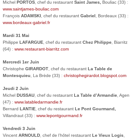
Michel
PORTOS
, chef du restaurant
Saint James,
Bouliac (33) :
www.saintjames-bouliac.com
François
ADAMSKI
, chef du restaurant
Gabriel
, Bordeaux (33) :
www.bordeaux-gabriel.fr
Mardi 31 Mai
Philippe
LAFARGUE
, chef du restaurant
Chez Philippe
, Biarritz
(64) :
www.restaurant-biarritz.com
Mercredi 1er Juin
Christophe
GIRARDOT
, chef du restaurant
La Table de
Montesquieu
, La Brède (33) :
christophegirardot.blogspot.com
Jeudi 2 Juin
Michel
DUSSAU
, chef du restaurant
La Table d’Armandie
, Agen
(47) :
www.latabledarmandie.fr
Bernard
LANTIE
, chef du restaurant
Le Pont Gourmand,
Villandraut (33) :
www.lepontgourmand.fr
Vendredi 3 Juin
Vincent
ARNOULD
, chef de l’hôtel restaurant
Le Vieux Logis
,