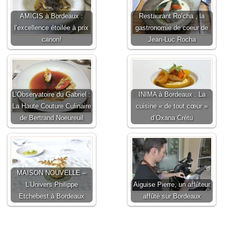
AMICIS à Bordeaux :
Restaurant Ro’cha , la
l’excellence étoilée à prix
gastronomie de coeur de
canon!
Jean-Luc Rocha
L’Observatoire du Gabriel :
INIMA à Bordeaux : La
La Haute Couture Culinaire
cuisine « de tout cœur »
de Bertrand Noeureuil
d’Oxana Crétu
MAISON NOUVELLE –
L’Univers Philippe
Aiguise Pierre, un affûteur
Etchebest à Bordeaux
affûté sur Bordeaux