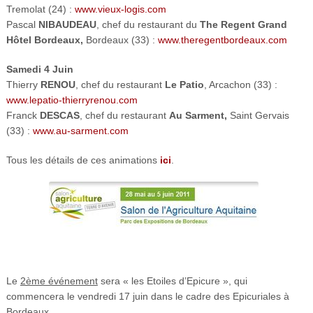
Tremolat (24) :
www.vieux-logis.com
Pascal
NIBAUDEAU
, chef du restaurant du
The Regent Grand
Hôtel Bordeaux,
Bordeaux (33) :
www.theregentbordeaux.com
Samedi 4 Juin
Thierry
RENOU
, chef du restaurant
Le Patio
, Arcachon (33) :
www.lepatio-thierryrenou.com
Franck
DESCAS
, chef du restaurant
Au Sarment,
Saint Gervais
(33) :
www.au-sarment.com
Tous les détails de ces animations
ici
.
Le
2ème événement
sera « les Etoiles d’Epicure », qui
commencera le vendredi 17 juin dans le cadre des Epicuriales à
Bordeaux.