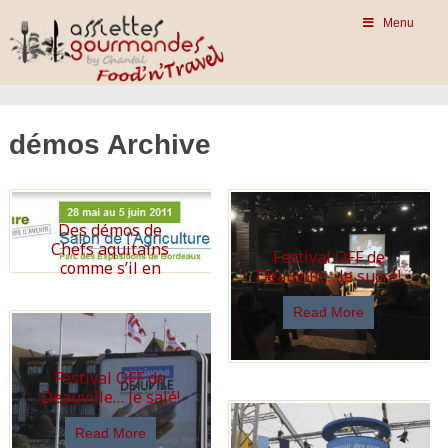
Menu
démos Archive
Des démos de
Chefs aquitains
Festival OFF de
comme s’il en
Deauville…le sucré!
pleuvait!
Read More
Read More
Festival OFF de
Deauville… le salé!
Read More