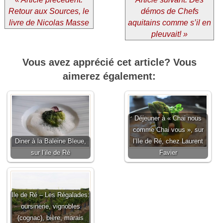
Retour aux Sources, le
démos de Chefs
livre de Nicolas Masse
aquitains comme s’il en
pleuvait! »
Vous avez apprécié cet article? Vous
aimerez également:
Déjeuner à « Chai nous
comme Chai vous », sur
Diner à la Baleine Bleue,
l’Ile de Ré, chez Laurent
sur l’ile de Ré
Favier
Ile de Ré – Les Régalades:
oursinerie, vignobles
(cognac), bière, marais