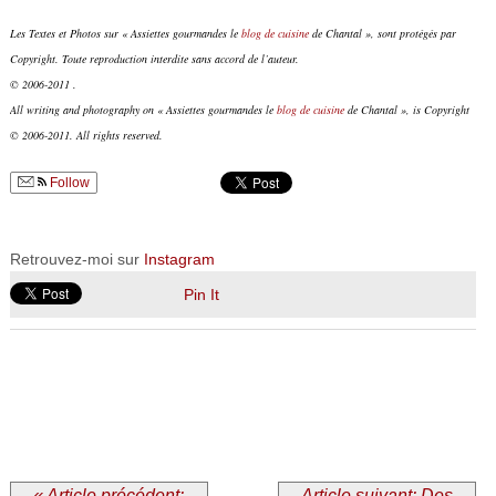
Les Textes et Photos sur « Assiettes gourmandes le
blog de cuisine
de Chantal », sont protégés par
Copyright. Toute reproduction interdite sans accord de l’auteur.
© 2006-2011 .
All writing and photography on « Assiettes gourmandes le
blog de cuisine
de Chantal », is Copyright
© 2006-2011. All rights reserved.
Follow
Retrouvez-moi sur
Instagram
Pin It
« Article précédent:
Article suivant: Des