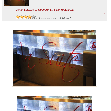
Johan Leclerre
,
la Rochelle
,
La Suite
,
restaurant
7
11
avis, moyenne :
4,18
sur 5
(
)