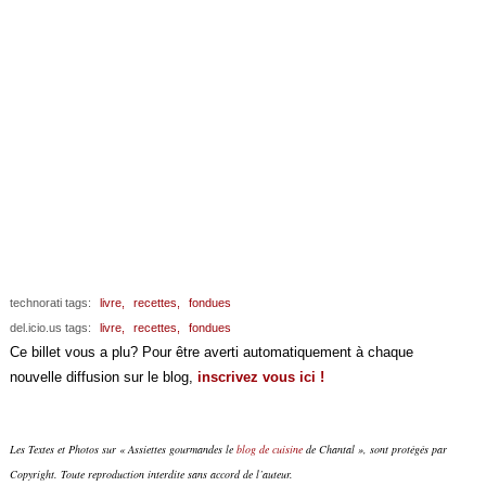
technorati tags:
livre,
recettes,
fondues
del.icio.us tags:
livre,
recettes,
fondues
Ce billet vous a plu? Pour être averti automatiquement à chaque
nouvelle diffusion sur le blog,
inscrivez vous ici !
Les Textes et Photos sur « Assiettes gourmandes le
blog de cuisine
de Chantal », sont protégés par
Copyright. Toute reproduction interdite sans accord de l’auteur.