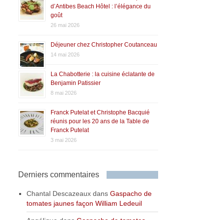
d’Antibes Beach Hôtel : l’élégance du
goût
26 mai 2026
Déjeuner chez Christopher Coutanceau
14 mai 2026
La Chabotterie : la cuisine éclatante de
Benjamin Patissier
8 mai 2026
Franck Putelat et Christophe Bacquié
réunis pour les 20 ans de la Table de
Franck Putelat
3 mai 2026
Derniers commentaires
Chantal Descazeaux
dans
Gaspacho de
tomates jaunes façon William Ledeuil