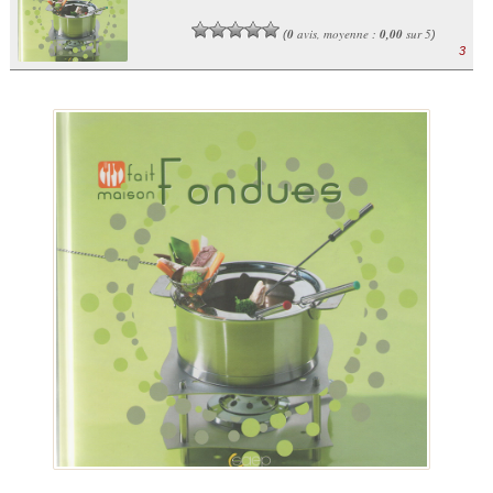
0
avis, moyenne :
0,00
sur 5
(
)
3