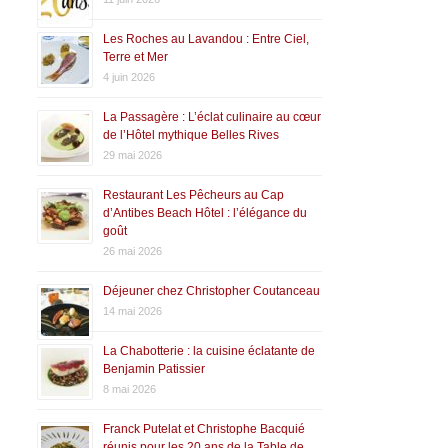
Les Roches au Lavandou : Entre Ciel,
Terre et Mer
4 juin 2026
La Passagère : L’éclat culinaire au cœur
de l’Hôtel mythique Belles Rives
29 mai 2026
Restaurant Les Pêcheurs au Cap
d’Antibes Beach Hôtel : l’élégance du
goût
26 mai 2026
Déjeuner chez Christopher Coutanceau
14 mai 2026
La Chabotterie : la cuisine éclatante de
Benjamin Patissier
8 mai 2026
Franck Putelat et Christophe Bacquié
réunis pour les 20 ans de la Table de