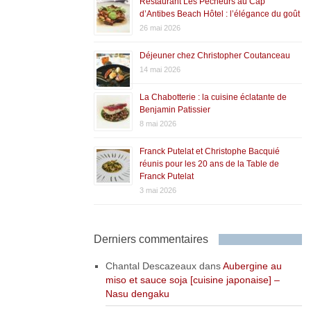
Restaurant Les Pêcheurs au Cap
d’Antibes Beach Hôtel : l’élégance du goût
26 mai 2026
Déjeuner chez Christopher Coutanceau
14 mai 2026
La Chabotterie : la cuisine éclatante de
Benjamin Patissier
8 mai 2026
Franck Putelat et Christophe Bacquié
réunis pour les 20 ans de la Table de
Franck Putelat
3 mai 2026
Derniers commentaires
Chantal Descazeaux
dans
Aubergine au
miso et sauce soja [cuisine japonaise] –
Nasu dengaku