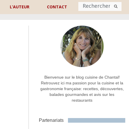
L’AUTEUR
CONTACT
Nom
*
rénom
Nom
Adresse de contact
*
Bienvenue sur le blog cuisine de Chantal!
Retrouvez ici ma passion pour la cuisine et la
gastronomie française: recettes, découvertes,
Commentaire ou message
*
balades gourmandes et avis sur les
restaurants
Partenariats