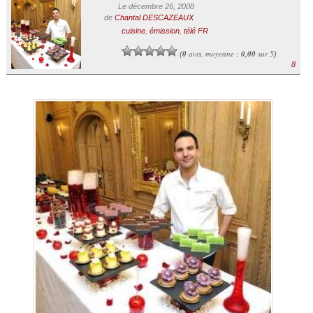
Le décembre 26, 2008
de
Chantal DESCAZEAUX
cuisine
,
émission
,
télé FR
0
avis, moyenne :
0,00
sur 5
(
)
8