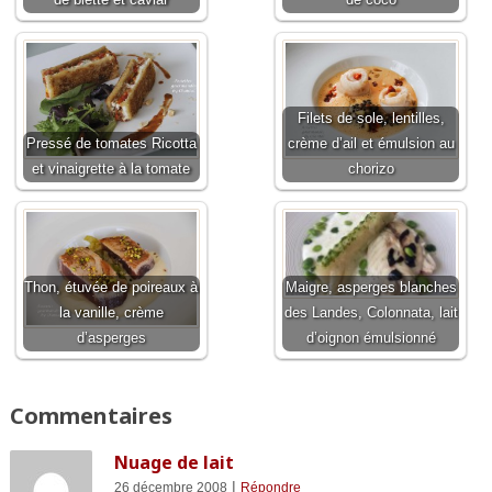
Filets de sole, lentilles,
Pressé de tomates Ricotta
crème d’ail et émulsion au
et vinaigrette à la tomate
chorizo
Thon, étuvée de poireaux à
Maigre, asperges blanches
la vanille, crème
des Landes, Colonnata, lait
d’asperges
d’oignon émulsionné
Commentaires
Nuage de lait
|
26 décembre 2008
Répondre