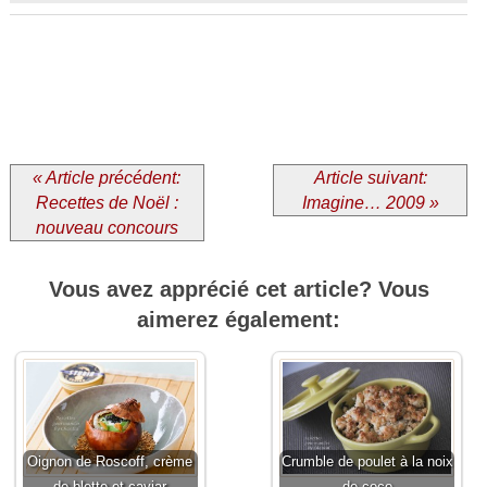
« Article précédent:
Article suivant:
Recettes de Noël :
Imagine… 2009 »
nouveau concours
Vous avez apprécié cet article? Vous
aimerez également:
Oignon de Roscoff, crème
Crumble de poulet à la noix
de blette et caviar
de coco