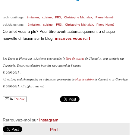
technorati tags:
émission,
cuisine,
FR3,
Christophe Michalak,
Pierre Hermé
del.icio.us tags:
émission,
cuisine,
FR3,
Christophe Michalak,
Pierre Hermé
Ce billet vous a plu? Pour être averti automatiquement à chaque
nouvelle diffusion sur le blog,
inscrivez vous ici !
Les Textes et Photos sur « Assiettes gourmandes le
blog de cuisine
de Chantal », sont protégés par
Copyright. Toute reproduction interdite sans accord de l’auteur.
© 2006-2011 .
All writing and photography on « Assiettes gourmandes le
blog de cuisine
de Chantal », is Copyright
© 2006-2011. All rights reserved.
Follow
Retrouvez-moi sur
Instagram
Pin It