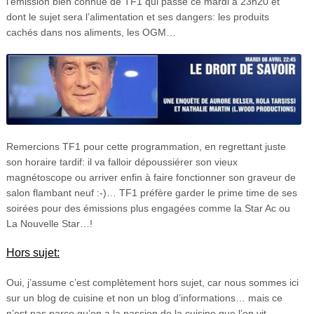
l’émission bien connue de TF1 qui passe ce mardi à 23h20 et
dont le sujet sera l’alimentation et ses dangers: les produits
cachés dans nos aliments, les OGM…
Remercions TF1 pour cette programmation, en regrettant juste
son horaire tardif: il va falloir dépoussiérer son vieux
magnétoscope ou arriver enfin à faire fonctionner son graveur de
salon flambant neuf :-)… TF1 préfère garder le prime time de ses
soirées pour des émissions plus engagées comme la Star Ac ou
La Nouvelle Star…!
Hors sujet:
Oui, j’assume c’est complètement hors sujet, car nous sommes ici
sur un blog de cuisine et non un blog d’informations… mais ce
n’est pas parce qu’on a la passion de la cuisine que l’on vit