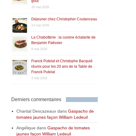
goût
26 mai 2026
Déjeuner chez Christopher Coutanceau
14 mai 2026
La Chabotterie : la cuisine éclatante de
Benjamin Patissier
8 mai 2026
Franck Putelat et Christophe Bacquié
réunis pour les 20 ans de la Table de
Franck Putelat
3 mai 2026
Derniers commentaires
Chantal Descazeaux
dans
Gaspacho de
tomates jaunes façon William Ledeuil
Angélique
dans
Gaspacho de tomates
jaunes façon William Ledeuil