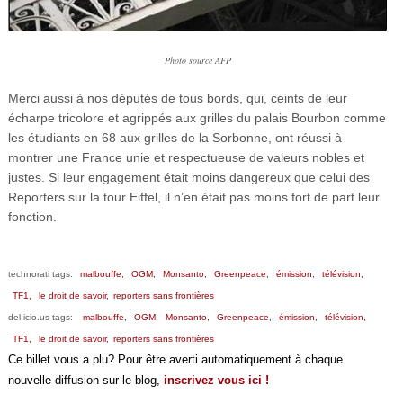
Photo source AFP
Merci aussi à nos députés de tous bords, qui, ceints de leur
écharpe tricolore et agrippés aux grilles du palais Bourbon comme
les étudiants en 68 aux grilles de la Sorbonne, ont réussi à
montrer une France unie et respectueuse de valeurs nobles et
justes. Si leur engagement était moins dangereux que celui des
Reporters sur la tour Eiffel, il n’en était pas moins fort de part leur
fonction.
technorati tags:
malbouffe,
OGM,
Monsanto,
Greenpeace,
émission,
télévision,
TF1,
le droit de savoir,
reporters sans frontières
del.icio.us tags:
malbouffe,
OGM,
Monsanto,
Greenpeace,
émission,
télévision,
TF1,
le droit de savoir,
reporters sans frontières
Ce billet vous a plu? Pour être averti automatiquement à chaque
nouvelle diffusion sur le blog,
inscrivez vous ici !