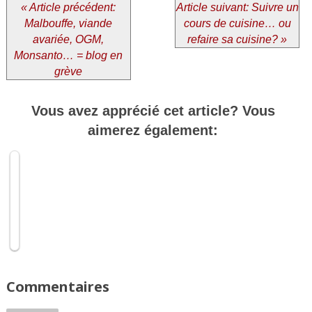
« Article précédent:
Article suivant: Suivre un
Malbouffe, viande
cours de cuisine… ou
avariée, OGM,
refaire sa cuisine? »
Monsanto… = blog en
grève
Vous avez apprécié cet article? Vous
Malbouffe,
viande
aimerez également:
avariée,
OGM,
Monsanto…
=
blog
en
grève
Commentaires