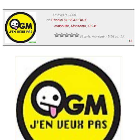
Le avril 8, 2008
de
Chantal DESCAZEAUX
malbouffe
,
Monsanto
,
OGM
0
avis, moyenne :
0,00
sur 5
(
)
13