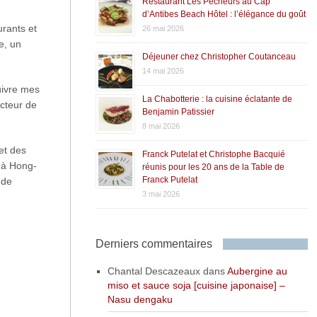
Restaurant Les Pêcheurs au Cap
d’Antibes Beach Hôtel : l’élégance du goût
urants et
26 mai 2026
e, un
Déjeuner chez Christopher Coutanceau
14 mai 2026
uivre mes
La Chabotterie : la cuisine éclatante de
ecteur de
Benjamin Patissier
8 mai 2026
 et des
Franck Putelat et Christophe Bacquié
 à Hong-
réunis pour les 20 ans de la Table de
Franck Putelat
 de
3 mai 2026
Derniers commentaires
Chantal Descazeaux
dans
Aubergine au
miso et sauce soja [cuisine japonaise] –
Nasu dengaku