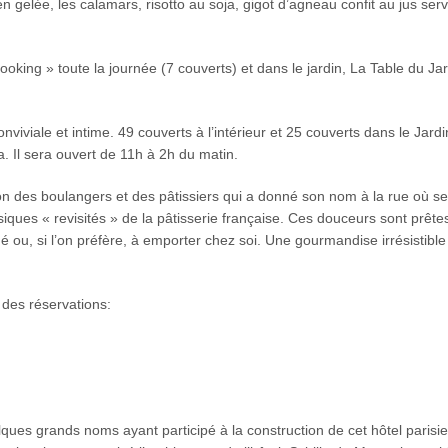
 gelée, les calamars, risotto au soja, gigot d’agneau confit au jus serv
oking » toute la journée (7 couverts) et dans le jardin, La Table du Jar
iviale et intime. 49 couverts à l’intérieur et 25 couverts dans le Jardin
. Il sera ouvert de 11h à 2h du matin.
tron des boulangers et des pâtissiers qui a donné son nom à la rue où se 
ues « revisités » de la pâtisserie française. Ces douceurs sont prêtes
 ou, si l’on préfère, à emporter chez soi. Une gourmandise irrésistible
des réservations:
elques grands noms ayant participé à la construction de cet hôtel parisi