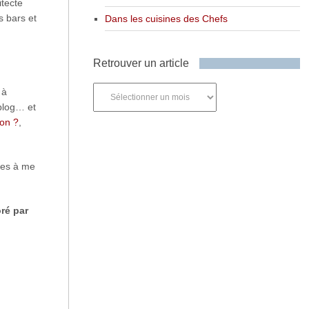
itecte
s bars et
Dans les cuisines des Chefs
Retrouver un article
Retrouver
 à
un
 blog… et
article
bon ?
,
dées à me
ré par