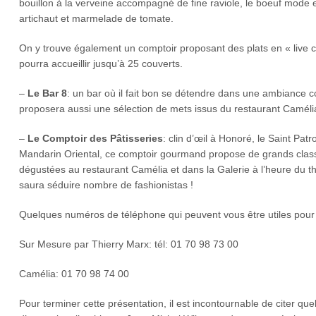
bouillon à la verveine accompagné de fine raviole, le boeuf mode en
artichaut et marmelade de tomate.
On y trouve également un comptoir proposant des plats en « live co
pourra accueillir jusqu’à 25 couverts.
–
Le Bar 8
: un bar où il fait bon se détendre dans une ambiance conv
proposera aussi une sélection de mets issus du restaurant Camélia
–
Le Comptoir des Pâtisseries
: clin d’œil à Honoré, le Saint Pa
Mandarin Oriental, ce comptoir gourmand propose de grands classiq
dégustées au restaurant Camélia et dans la Galerie à l’heure du thé
saura séduire nombre de fashionistas !
Quelques numéros de téléphone qui peuvent vous être utiles pour 
Sur Mesure par Thierry Marx: tél: 01 70 98 73 00
Camélia: 01 70 98 74 00
Pour terminer cette présentation, il est incontournable de citer qu