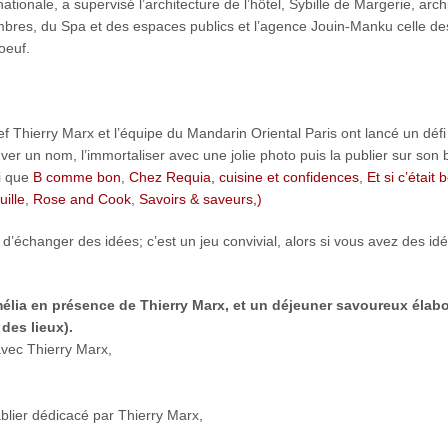
ionale, a supervisé l’architecture de l’hôtel, Sybille de Margerie, arch
ambres, du Spa et des espaces publics et l’agence Jouin-Manku celle de
oeuf.
f Thierry Marx et l’équipe du Mandarin Oriental Paris ont lancé un défi
ouver un nom, l’immortaliser avec une jolie photo puis la publier sur son
si que
B comme bon
,
Chez Requia, cuisine et confidences
,
Et si c’était 
uille
,
Rose and Cook
,
Savoirs & saveurs,)
 d’échanger des idées; c’est un jeu convivial, alors si vous avez des i
élia en présence de Thierry Marx, et un déjeuner savoureux élabo
des lieux).
avec Thierry Marx,
tablier dédicacé par Thierry Marx,