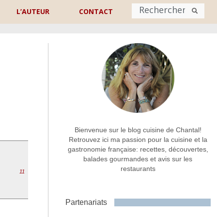
L’AUTEUR
CONTACT
Nom
*
rénom
Nom
Adresse de contact
*
Bienvenue sur le blog cuisine de Chantal!
Retrouvez ici ma passion pour la cuisine et la
gastronomie française: recettes, découvertes,
Commentaire ou message
*
balades gourmandes et avis sur les
restaurants
11
Partenariats