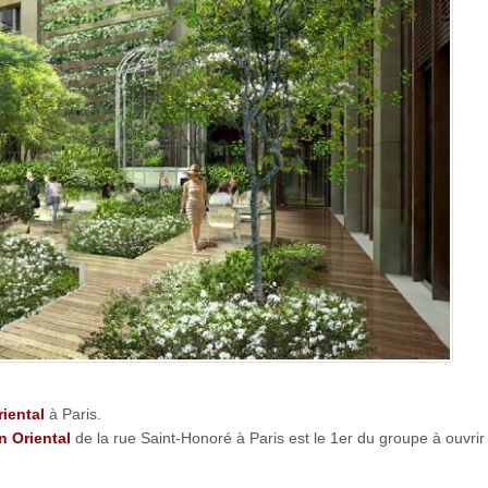
iental
à Paris.
n Oriental
de la rue Saint-Honoré à Paris est le 1er du groupe à ouvrir