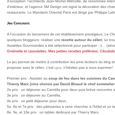
d’exception: l’architecte Jean-Michel Wilmotte, de renommée internat
d’intérieur, et l’agence SM Design ont signé la décoration des ch
restaurants. Le Mandarin Oriental Paris est dirigé par Philippe Leb
Jeu Concours:
A l’occasion du lancement de cet établissement prestigieux, Le Che
quelques bloggeurs: réaliser une
recette autour du céleri
, lui tr
Assiettes Gourmandes a été sélectionné pour participer ;-)… (ain
Grelinette et cassolettes
,
Mes petites recettes préférées
,
Ciloubido
Le jeu permet de mettre à contribution les amis lecteurs du blog et
open
proposer avec le céleri, c’est
, n’hésitez pas à vous exprimer!
Premier prix : Assister au
coup de feu dans les cuisines du Cam
Thierry Marx (vins choisis par David Biraud le chef sommelier 
2e prix : un déjeuner au Camélia pour deux puis brève rencontre 
3e prix : un déjeuner au Camélia,
4e prix : un petit déjeuner pour deux,
5e, 6e et 7e prix : des pâtisseries à venir chercher à l’hôtel et un 
8e, 9e, et 10e prix : un tablier dédicacé par Thierry Marx.