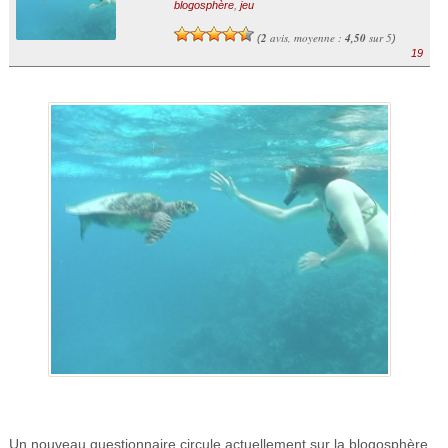
blogosphère
,
jeu
2
avis, moyenne :
4,50
sur 5
(
)
19
Un nouveau questionnaire circule actuellement sur la blogosphère