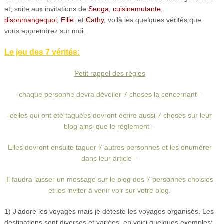
et, suite aux invitations de
Senga
,
cuisinemutante
,
disonmangequoi
,
Ellie
et
Cathy
, voilà les quelques vérités que
vous apprendrez sur moi.
Le jeu des 7 vérités:
Petit rappel des règles
-chaque personne devra dévoiler 7 choses la concernant –
-celles qui ont été taguées devront écrire aussi 7 choses sur leur
blog ainsi que le réglement –
Elles devront ensuite taguer 7 autres personnes et les énumérer
dans leur article –
Il faudra laisser un message sur le blog des 7 personnes choisies
et les inviter à venir voir sur votre blog.
1) J’adore les voyages mais je déteste les voyages organisés. Les
destinations sont diverses et variées, en voici quelques exemples: