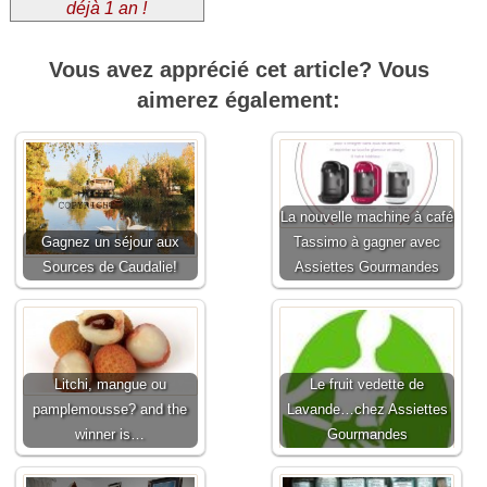
déjà 1 an !
Vous avez apprécié cet article? Vous
aimerez également:
La nouvelle machine à café
Gagnez un séjour aux
Tassimo à gagner avec
Sources de Caudalie!
Assiettes Gourmandes
Litchi, mangue ou
Le fruit vedette de
pamplemousse? and the
Lavande…chez Assiettes
winner is…
Gourmandes