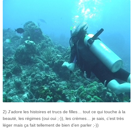
2) J’adore les histoires et trucs de filles… tout ce qui touche à la
beauté, les régimes (oui oui ;-)), les crèmes… je sais, c’est très
léger mais ça fait tellement de bien d’en parler ;-))