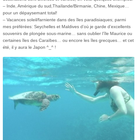
– Inde, Amérique du sud,Thaïlande/Birmanie, Chine, Mexique…
pour un dépaysemant total!
– Vacances soleil/farniente dans des îles paradisiaques; parmi
mes préférées: Seychelles et Maldives d’où je garde d’excellents
souvenirs de plongée sous-marine… sans oublier l’île Maurice ou
certaines îles des Caraïbes… ou encore les îles grecques… et cet
été, il y aura le Japon ^_^ !