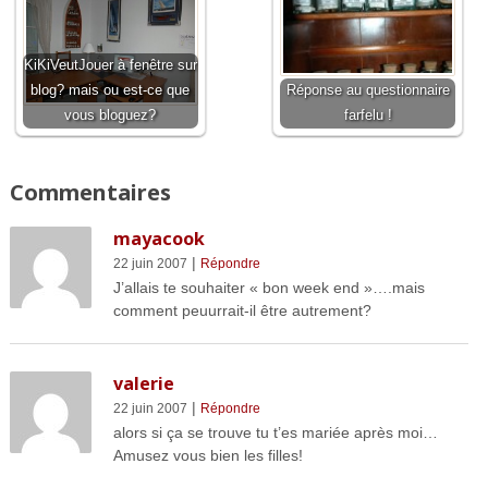
KiKiVeutJouer à fenêtre sur
blog? mais ou est-ce que
Réponse au questionnaire
vous bloguez?
farfelu !
Commentaires
mayacook
|
22 juin 2007
Répondre
J’allais te souhaiter « bon week end »….mais
comment peuurrait-il être autrement?
valerie
|
22 juin 2007
Répondre
alors si ça se trouve tu t’es mariée après moi…
Amusez vous bien les filles!