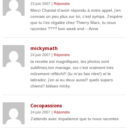
|
23 juin 2007
Répondre
Merci Chantal d’avoir répondu à notre appel, j’en
connais un peu plus sur toi, c’est sympa. J’espère
que tu t’es régalée chez Thierry Marx, tu nous
racontes ???? bon week end – Anne
mickymath
|
24 juin 2007
Répondre
ta recette est magnifiques, tes photos sont
sublîmes,ton mariage, oui c’est vraiment très
mûrement réfléchi!! (tu m’as fais riiire!) et le
labrador, j’en ai eu deux aussi!! quels supers
chiens!! biiiises micky
Cocopassions
|
24 juin 2007
Répondre
J’attends avec impatience que tu nous racontes