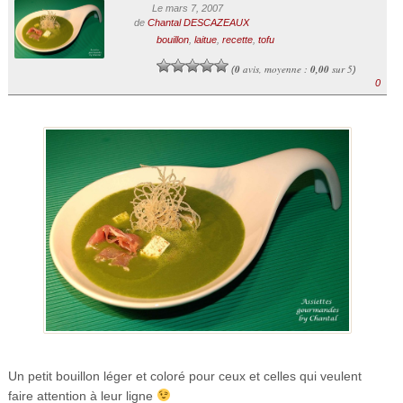
Le mars 7, 2007
de
Chantal DESCAZEAUX
bouillon
,
laitue
,
recette
,
tofu
0
avis, moyenne :
0,00
sur 5
(
)
0
Un petit bouillon léger et coloré pour ceux et celles qui veulent
faire attention à leur ligne