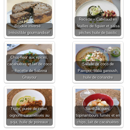
Recette – Cabillaud en
Brookie inversé…
feuilles de figuier et salsa
Irrésistible gourmandise!
pêches huile de basilic
Chou-fleur aux épices,
cacahuètes et lait de coco
Salade de coco de
– Recette de Sabrina
Paimpol, baba ganoush,
Ghayour
huile de coriandre
Truite, purée de céleri,
Saint-Jacques,
oignons caramélisés au
topinambours fumés et en
soja, huile de poireaux
chips, lait de cacahuètes