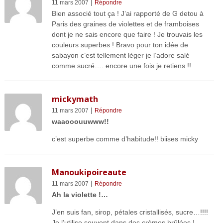
|
11 mars 2007
Répondre
Bien associé tout ça ! J’ai rapporté de G detou à
Paris des graines de violettes et de framboises
dont je ne sais encore que faire ! Je trouvais les
couleurs superbes ! Bravo pour ton idée de
sabayon c’est tellement léger je l’adore salé
comme sucré…. encore une fois je retiens !!
mickymath
|
11 mars 2007
Répondre
waaooouuwww!!
c’est superbe comme d’habitude!! biises micky
Manoukipoireaute
|
11 mars 2007
Répondre
Ah la violette !…
J’en suis fan, sirop, pétales cristallisés, sucre…!!!!
Je l’utilise souvent dans des crèmes brûlées !…