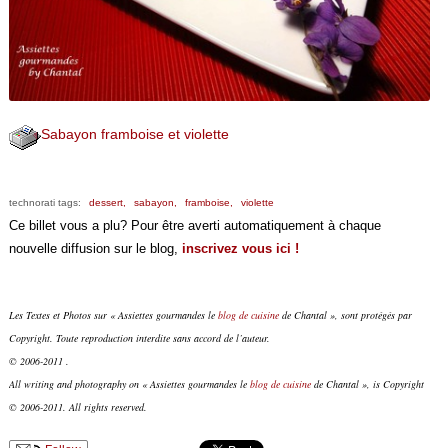
Sabayon framboise et violette
technorati tags:
dessert,
sabayon,
framboise,
violette
Ce billet vous a plu? Pour être averti automatiquement à chaque
nouvelle diffusion sur le blog,
inscrivez vous ici !
Les Textes et Photos sur « Assiettes gourmandes le
blog de cuisine
de Chantal », sont protégés par
Copyright. Toute reproduction interdite sans accord de l’auteur.
© 2006-2011 .
All writing and photography on « Assiettes gourmandes le
blog de cuisine
de Chantal », is Copyright
© 2006-2011. All rights reserved.