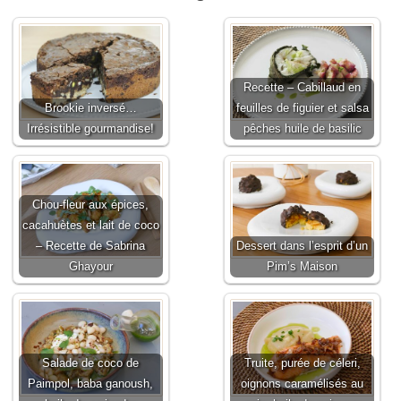
Recette – Cabillaud en
Brookie inversé…
feuilles de figuier et salsa
Irrésistible gourmandise!
pêches huile de basilic
Chou-fleur aux épices,
cacahuètes et lait de coco
– Recette de Sabrina
Dessert dans l’esprit d’un
Ghayour
Pim’s Maison
Salade de coco de
Truite, purée de céleri,
Paimpol, baba ganoush,
oignons caramélisés au