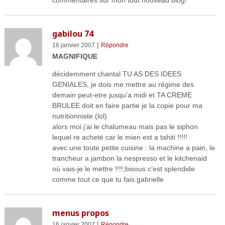
commentaires sur mon tout nouveau blog!
gabilou 74
|
16 janvier 2007
Répondre
MAGNIFIQUE
décidemment chantal TU AS DES IDEES
GENIALES, je dois me mettre au régime des
demain peut-etre jusqu’a midi et TA CREME
BRULEE doit en faire partie je la copie pour ma
nutritionniste (lol)
alors moi j’ai le chalumeau mais pas le siphon
lequel re acheté car le mien est a tahiti !!!!!
avec une toute petite cuisine : la machine a pain, le
trancheur a jambon la nespresso et le kitchenaid
où vais-je le mettre !!!!;bisous c’est splendide
comme tout ce que tu fais.gabrielle
menus propos
|
16 janvier 2007
Répondre