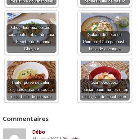
Irrésistible gourmandise!
pêches huile de basilic
Chou-fleur aux épices,
cacahuètes et lait de coco
Salade de coco de
– Recette de Sabrina
Paimpol, baba ganoush,
Ghayour
huile de coriandre
Truite, purée de céleri,
Saint-Jacques,
oignons caramélisés au
topinambours fumés et en
soja, huile de poireaux
chips, lait de cacahuètes
Commentaires
Débo
|