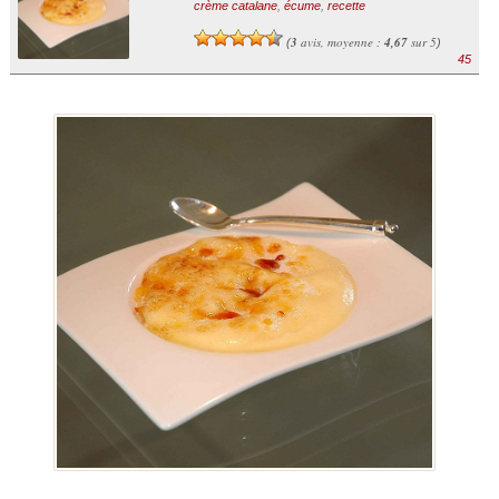
crème catalane
,
écume
,
recette
3
avis, moyenne :
4,67
sur 5
(
)
45