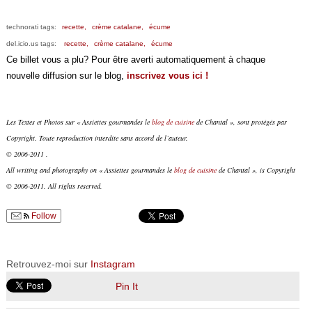
technorati tags:
recette,
crème catalane,
écume
del.icio.us tags:
recette,
crème catalane,
écume
Ce billet vous a plu? Pour être averti automatiquement à chaque
nouvelle diffusion sur le blog,
inscrivez vous ici !
Les Textes et Photos sur « Assiettes gourmandes le
blog de cuisine
de Chantal », sont protégés par
Copyright. Toute reproduction interdite sans accord de l’auteur.
© 2006-2011 .
All writing and photography on « Assiettes gourmandes le
blog de cuisine
de Chantal », is Copyright
© 2006-2011. All rights reserved.
Follow
Retrouvez-moi sur
Instagram
Pin It