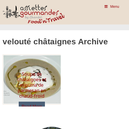
Menu
velouté châtaignes Archive
Soupe de
châtaignes et
espuma de
parmesan en
chaud-froid
Read More