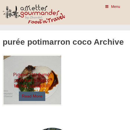
Menu
purée potimarron coco Archive
Pigeon rôti fumé,
potimarron coco
tonka, jus réduit
Read More