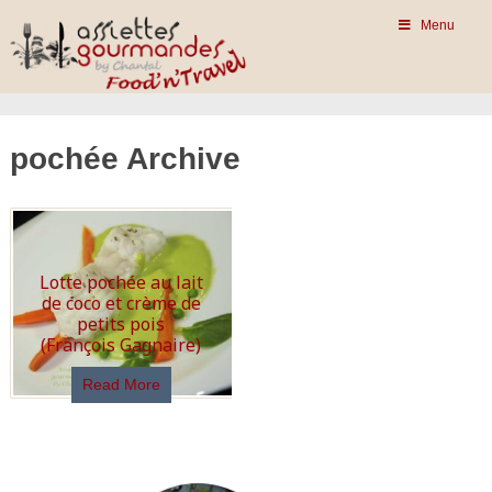
Menu
pochée Archive
Lotte pochée au lait
de coco et crème de
petits pois
(François Gagnaire)
Read More