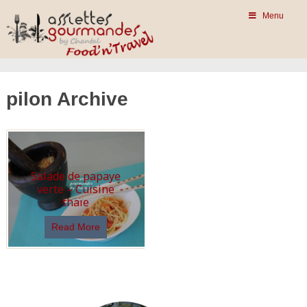
Menu
pilon Archive
Salade de papaye
verte – Cuisine
thaïe
Read More