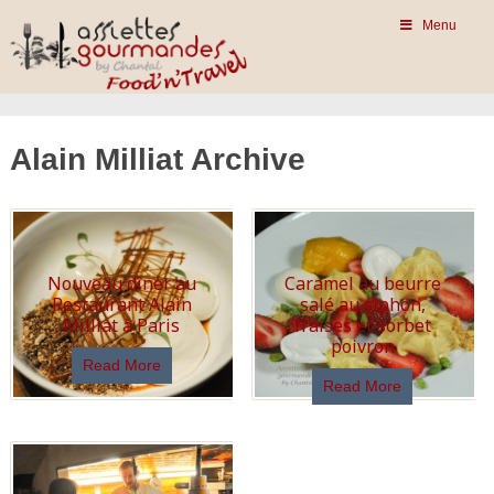
Menu
Alain Milliat Archive
Nouveau dîner au
Caramel au beurre
Restaurant Alain
salé au siphon,
Milliat à Paris
fraises et sorbet
poivron
Read More
Read More