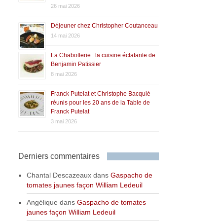
26 mai 2026
Déjeuner chez Christopher Coutanceau
14 mai 2026
La Chabotterie : la cuisine éclatante de
Benjamin Patissier
8 mai 2026
Franck Putelat et Christophe Bacquié
réunis pour les 20 ans de la Table de
Franck Putelat
3 mai 2026
Derniers commentaires
Chantal Descazeaux
dans
Gaspacho de
tomates jaunes façon William Ledeuil
Angélique
dans
Gaspacho de tomates
jaunes façon William Ledeuil