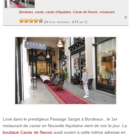
Bordeaux
,
caviar
,
caviar d'Aquitaine
,
Caviar de Neuvic
,
restaurant
0
11
avis, moyenne :
4,73
sur 5
(
)
Lové dans le prestigieux Passage Sarget à Bordeaux , le 1er
restaurant de caviar en Nouvelle Aquitaine vient de voir le jour. La
boutique Caviar de Neuvic
avait ouvert à cette même adresse en