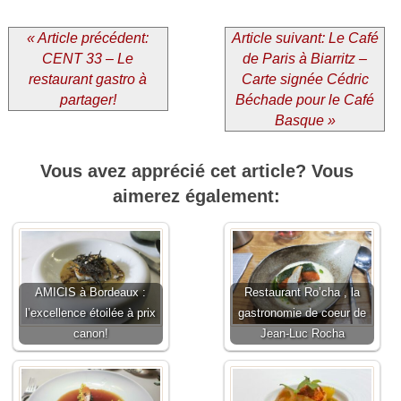
« Article précédent:
Article suivant: Le Café
CENT 33 – Le
de Paris à Biarritz –
restaurant gastro à
Carte signée Cédric
partager!
Béchade pour le Café
Basque »
Vous avez apprécié cet article? Vous
aimerez également:
AMICIS à Bordeaux :
Restaurant Ro’cha , la
l’excellence étoilée à prix
gastronomie de coeur de
canon!
Jean-Luc Rocha