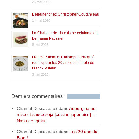
26 mai 2026
Déjeuner chez Christopher Coutanceau
14 mai 2026
La Chabotterie : la cuisine éclatante de
Benjamin Patissier
8 mai 2026
Franck Putelat et Christophe Bacquié
réunis pour les 20 ans de la Table de
Franck Putelat
3 mai 2026
Derniers commentaires
Chantal Descazeaux
dans
Aubergine au
miso et sauce soja [cuisine japonaise] –
Nasu dengaku
Chantal Descazeaux
dans
Les 20 ans du
Blog !