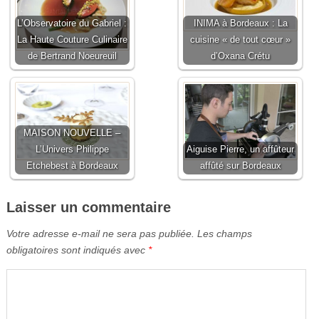
L’Observatoire du Gabriel :
INIMA à Bordeaux : La
La Haute Couture Culinaire
cuisine « de tout cœur »
de Bertrand Noeureuil
d’Oxana Crétu
MAISON NOUVELLE –
L’Univers Philippe
Aiguise Pierre, un affûteur
Etchebest à Bordeaux
affûté sur Bordeaux
Laisser un commentaire
Votre adresse e-mail ne sera pas publiée.
Les champs
obligatoires sont indiqués avec
*