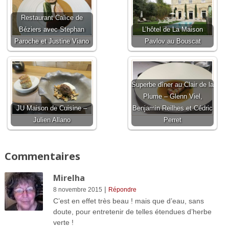
Restaurant Calice de
Béziers avec Stephan
L’hôtel de La Maison
Paroche et Justine Viano
Pavlov au Bouscat
Superbe dîner au Clair de la
Plume – Glenn Viel,
JU Maison de Cuisine –
Benjamin Reilhes et Cédric
Julien Allano
Perret
Commentaires
Mirelha
|
8 novembre 2015
Répondre
C’est en effet très beau ! mais que d’eau, sans
doute, pour entretenir de telles étendues d’herbe
verte !