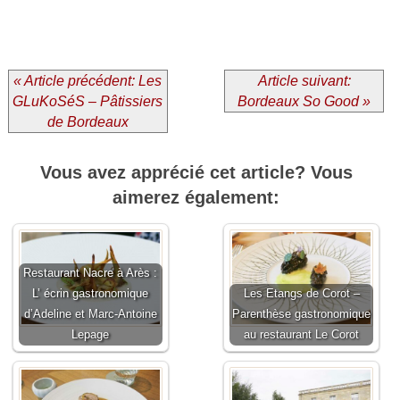
« Article précédent: Les
Article suivant:
GLuKoSéS – Pâtissiers
Bordeaux So Good »
de Bordeaux
Vous avez apprécié cet article? Vous
aimerez également:
Restaurant Nacre à Arès :
L’ écrin gastronomique
Les Etangs de Corot –
d’Adeline et Marc-Antoine
Parenthèse gastronomique
Lepage
au restaurant Le Corot