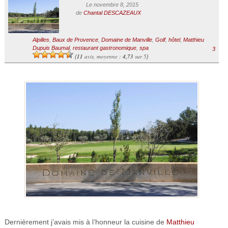
Le novembre 8, 2015
de
Chantal DESCAZEAUX
Alpilles
,
Baux de Provence
,
Domaine de Manville
,
Golf
,
hôtel
,
Matthieu
Dupuis Baumal
,
restaurant gastronomique
,
spa
3
11
avis, moyenne :
4,73
sur 5
(
)
Dernièrement j’avais mis à l’honneur la cuisine de
Matthieu