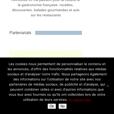
la gastronomie française: recettes,
découvertes, balades gourmandes et avis
sur les restaurants
Partenariats
Les cookies nous permettent de personnaliser le contenu et
les annonces, d'offrir des fonctionnalités relatives aux médias
sociaux et d'analyser notre trafic. Nous partageons également
des informations sur l'utilisation de notre site avec nos
partenaires de médias sociaux, de publicité et d'analyse, qui
peuvent combiner celles-ci avec d'autres informations que
vous leur avez fournies ou qu'ils ont collectées lors de votre
utilisation de leurs services.
En savoir plus
Ok
No
Publicité