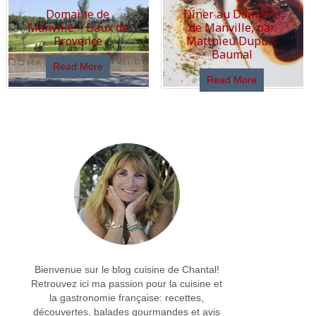
Domaine de
Dîner au Domaine
Manville – Baux de
de Manville, par
Provence
Matthieu Dupuis
Baumal
Read More
Read More
Bienvenue sur le blog cuisine de Chantal!
Retrouvez ici ma passion pour la cuisine et
la gastronomie française: recettes,
découvertes, balades gourmandes et avis