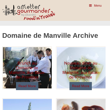
Menu
Domaine de Manville Archive
Brunch au
Nouveau dîner au
Domaine de
Domaine de
Manville, aux Baux-
Manville, aux Baux-
de-Provence
de-Provence
Read More
Read More