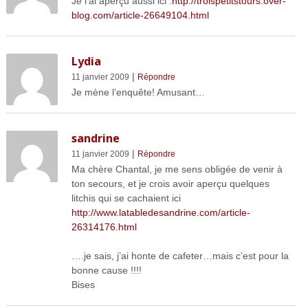
Je l’ai aperçu aussi ici :
http://troispetitstours.over-
blog.com/article-26649104.html
Lydia
|
11 janvier 2009
Répondre
Je mène l’enquête! Amusant…
sandrine
|
11 janvier 2009
Répondre
Ma chère Chantal, je me sens obligée de venir à
ton secours, et je crois avoir aperçu quelques
litchis qui se cachaient ici
http://www.latabledesandrine.com/article-
26314176.html
….je sais, j’ai honte de cafeter…mais c’est pour la
bonne cause !!!!
Bises