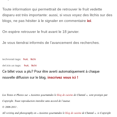
Toute information qui permettrait de retrouver le fruit vedette
disparu est très importante: aussi, si vous voyez des litchis sur des
blogs, ne pas hésiter à le signaler en commentaire
ici
.
On espère retrouver le fruit avant le 18 janvier.
Je vous tiendrai informés de l’avancement des recherches.
technorati tags:
fruit,
litchi
del.icio.us tags:
fruit,
litchi
Ce billet vous a plu? Pour être averti automatiquement à chaque
nouvelle diffusion sur le blog,
inscrivez vous ici !
Les Textes et Photos sur « Assiettes gourmandes le
blog de cuisine
de Chantal », sont protégés par
Copyright. Toute reproduction interdite sans accord de l’auteur.
© 2006-2011 .
All writing and photography on « Assiettes gourmandes le
blog de cuisine
de Chantal », is Copyright