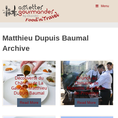
Menu
Matthieu Dupuis Baumal
Archive
Découverte du
Brunch au
Château de La
Domaine de
Gaude – Matthieu
Manville, aux Baux-
Dupuis Baumal
de-Provence
Read More
Read More