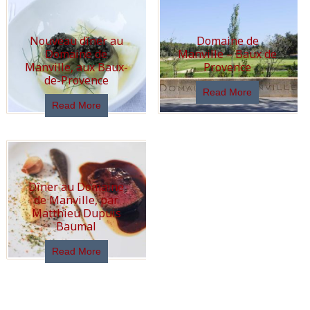
Nouveau dîner au
Domaine de
Domaine de
Manville – Baux de
Manville, aux Baux-
Provence
de-Provence
Read More
Read More
Dîner au Domaine
de Manville, par
Matthieu Dupuis
Baumal
Read More