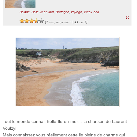
Balade
,
Belle Ile en Mer
,
Bretagne
,
voyage
,
Week-end
10
7
avis, moyenne :
3,43
sur 5
(
)
Tout le monde connait Belle-Ile-en-mer… la chanson de Laurent
Voulzy!
Mais connaissez vous réellement cette ile pleine de charme qui