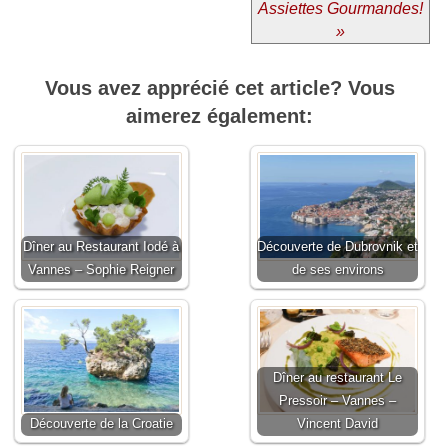
Assiettes Gourmandes!
»
Vous avez apprécié cet article? Vous
aimerez également:
Dîner au Restaurant Iodé à
Découverte de Dubrovnik et
Vannes – Sophie Reigner
de ses environs
Dîner au restaurant Le
Pressoir – Vannes –
Découverte de la Croatie
Vincent David