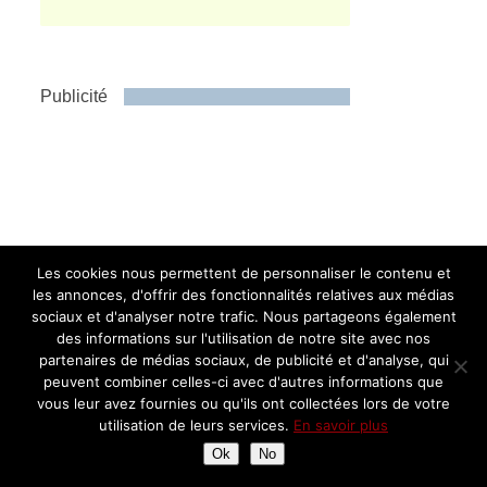
Publicité
Les cookies nous permettent de personnaliser le contenu et
les annonces, d'offrir des fonctionnalités relatives aux médias
sociaux et d'analyser notre trafic. Nous partageons également
Instagram
des informations sur l'utilisation de notre site avec nos
partenaires de médias sociaux, de publicité et d'analyse, qui
peuvent combiner celles-ci avec d'autres informations que
vous leur avez fournies ou qu'ils ont collectées lors de votre
Assiettes Gourmandes
utilisation de leurs services.
En savoir plus
Ok
No