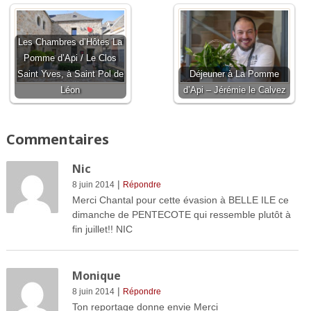
Les Chambres d’Hôtes La
Pomme d’Api / Le Clos
Saint Yves, à Saint Pol de
Déjeuner à La Pomme
Léon
d’Api – Jérémie le Calvez
Commentaires
Nic
|
8 juin 2014
Répondre
Merci Chantal pour cette évasion à BELLE ILE ce
dimanche de PENTECOTE qui ressemble plutôt à
fin juillet!! NIC
Monique
|
8 juin 2014
Répondre
Ton reportage donne envie Merci