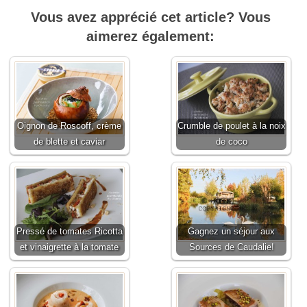
Vous avez apprécié cet article? Vous
aimerez également:
Oignon de Roscoff, crème
Crumble de poulet à la noix
de blette et caviar
de coco
Pressé de tomates Ricotta
Gagnez un séjour aux
et vinaigrette à la tomate
Sources de Caudalie!