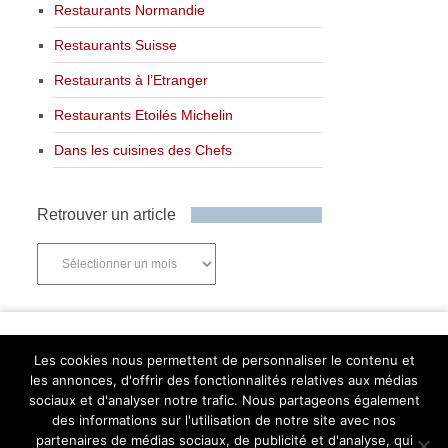
Restaurants Normandie
Restaurants Suisse
Restaurants à l’Etranger
Restaurants Etoilés Michelin
Dans les cuisines des Chefs
Retrouver un article
Retrouver
un
article
Newsletter
Les cookies nous permettent de personnaliser le contenu et
les annonces, d'offrir des fonctionnalités relatives aux médias
sociaux et d'analyser notre trafic. Nous partageons également
des informations sur l'utilisation de notre site avec nos
partenaires de médias sociaux, de publicité et d'analyse, qui
Abonnez-vous