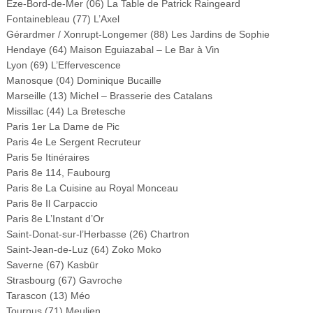
Èze-Bord-de-Mer (06) La Table de Patrick Raingeard
Fontainebleau (77) L’Axel
Gérardmer / Xonrupt-Longemer (88) Les Jardins de Sophie
Hendaye (64) Maison Eguiazabal – Le Bar à Vin
Lyon (69) L’Effervescence
Manosque (04) Dominique Bucaille
Marseille (13) Michel – Brasserie des Catalans
Missillac (44) La Bretesche
Paris 1er La Dame de Pic
Paris 4e Le Sergent Recruteur
Paris 5e Itinéraires
Paris 8e 114, Faubourg
Paris 8e La Cuisine au Royal Monceau
Paris 8e Il Carpaccio
Paris 8e L’Instant d’Or
Saint-Donat-sur-l’Herbasse (26) Chartron
Saint-Jean-de-Luz (64) Zoko Moko
Saverne (67) Kasbür
Strasbourg (67) Gavroche
Tarascon (13) Méo
Tournus (71) Meulien