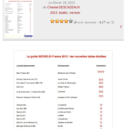
Le février 18, 2013
de
Chantal DESCAZEAUX
2013
,
étoilés
,
michein
6
avis, moyenne :
4,17
sur 5
(
)
2