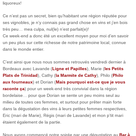
liquoreux!
Ce n’est pas un secret, bien qu’habitant une région réputée pour
ses vignobles, je n’y connais pas grand chose en vins et j’en bois
très peu… mea culpa, nul(le) n’est parfait(e)!
Ce week-end a donc été un excellent moyen pour moi d’en savoir
un peu plus sur cette richesse de notre patrimoine local, connue
dans le monde entier.
C’est ainsi que nous nous sommes retrouvés vendredi dernier à
Bordeaux avec Lavande (
Ligne et Papilles
), Marie (
les Petits
Plats de Trinidad
), Cathy (
la Marmite de Cathy
), Philo (
Philo
aux fourneaux
) et Dorian (
Mais pourquoi est-ce que je vous
raconte ça
) pour un week-end très convivial dans la région
bordelaise… pour que Dorian se sente un peu moins seul au
milieu de toutes ces femmes, et surtout pour prêter main forte
dans la dégustation des vins à leurs petites femmes respectives,
Eric (mari de Marie), Régis (mari de Lavande) et mon p’tit mari
étaient également de la partie.
Nous avons commencé notre soirée par une dégustation au
Bar à