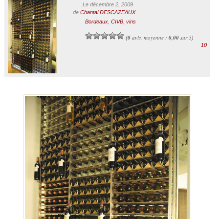
Le décembre 2, 2009
de
Chantal DESCAZEAUX
Bordeaux
,
CIVB
,
vins
0
avis, moyenne :
0,00
sur 5
(
)
10