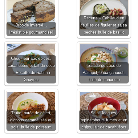
Recette – Cabillaud en
Brookie inversé…
feuilles de figuier et salsa
Irrésistible gourmandise!
pêches huile de basilic
Chou-fleur aux épices,
cacahuètes et lait de coco
Salade de coco de
– Recette de Sabrina
Paimpol, baba ganoush,
Ghayour
huile de coriandre
Truite, purée de céleri,
Saint-Jacques,
oignons caramélisés au
topinambours fumés et en
soja, huile de poireaux
chips, lait de cacahuètes