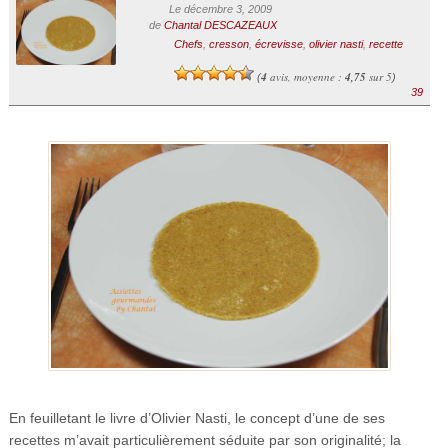
Le décembre 3, 2009
de
Chantal DESCAZEAUX
Chefs
,
cresson
,
écrevisse
,
olivier nasti
,
recette
4
avis, moyenne :
4,75
sur 5
(
)
39
En feuilletant le livre d’Olivier Nasti, le concept d’une de ses
recettes m’avait particulièrement séduite par son originalité; la