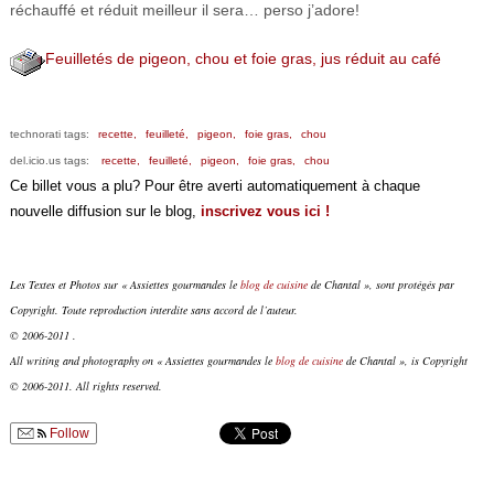
réchauffé et réduit meilleur il sera… perso j’adore!
Feuilletés de pigeon, chou et foie gras, jus réduit au café
technorati tags:
recette,
feuilleté,
pigeon,
foie gras,
chou
del.icio.us tags:
recette,
feuilleté,
pigeon,
foie gras,
chou
Ce billet vous a plu? Pour être averti automatiquement à chaque
nouvelle diffusion sur le blog,
inscrivez vous ici !
Les Textes et Photos sur « Assiettes gourmandes le
blog de cuisine
de Chantal », sont protégés par
Copyright. Toute reproduction interdite sans accord de l’auteur.
© 2006-2011 .
All writing and photography on « Assiettes gourmandes le
blog de cuisine
de Chantal », is Copyright
© 2006-2011. All rights reserved.
Follow