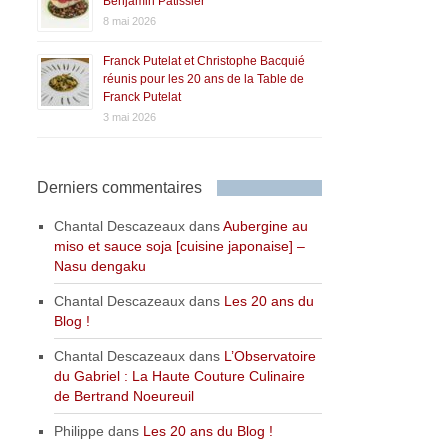
Benjamin Patissier
8 mai 2026
Franck Putelat et Christophe Bacquié
réunis pour les 20 ans de la Table de
Franck Putelat
3 mai 2026
Derniers commentaires
Chantal Descazeaux
dans
Aubergine au
miso et sauce soja [cuisine japonaise] –
Nasu dengaku
Chantal Descazeaux
dans
Les 20 ans du
Blog !
Chantal Descazeaux
dans
L’Observatoire
du Gabriel : La Haute Couture Culinaire
de Bertrand Noeureuil
Philippe
dans
Les 20 ans du Blog !