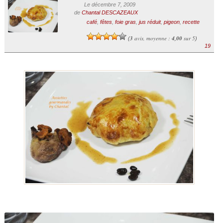
Le décembre 7, 2009
de
Chantal DESCAZEAUX
café
,
fêtes
,
foie gras
,
jus réduit
,
pigeon
,
recette
3
avis, moyenne :
4,00
sur 5
(
)
19