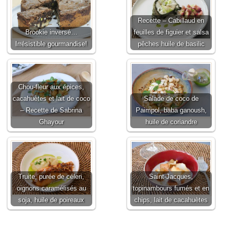
Recette – Cabillaud en
Brookie inversé…
feuilles de figuier et salsa
Irrésistible gourmandise!
pêches huile de basilic
Chou-fleur aux épices,
cacahuètes et lait de coco
Salade de coco de
– Recette de Sabrina
Paimpol, baba ganoush,
Ghayour
huile de coriandre
Truite, purée de céleri,
Saint-Jacques,
oignons caramélisés au
topinambours fumés et en
soja, huile de poireaux
chips, lait de cacahuètes