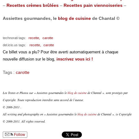
–
Recettes crèmes brûlées
–
Recettes pain viennoiseries
–
Assiettes gourmandes, le
blog de cuisine
de Chantal ©
technorati tags:
recette,
carotte
del.icio.us tags:
recette,
carotte
Ce billet vous a plu? Pour être averti automatiquement à chaque
nouvelle diffusion sur le blog,
inscrivez vous ici !
Tags :
carotte
Les Textes et Photos sur « Assiettes gourmandes le
blog de cuisine
de Chantal », sont protégés par
Copyright. Toute reproduction interdite sans accord de l’auteur.
© 2006-2011 .
All writing and photography on « Assiettes gourmandes le
blog de cuisine
de Chantal », is Copyright
© 2006-2011. All rights reserved.
Follow