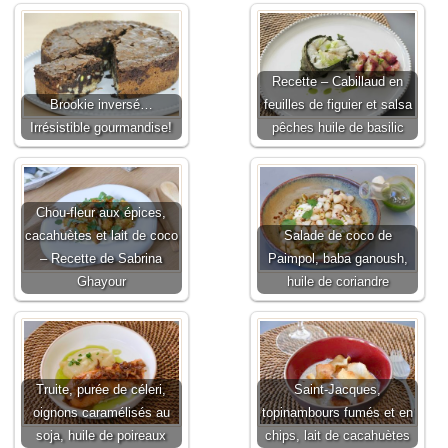
Recette – Cabillaud en
Brookie inversé…
feuilles de figuier et salsa
Irrésistible gourmandise!
pêches huile de basilic
Chou-fleur aux épices,
cacahuètes et lait de coco
Salade de coco de
– Recette de Sabrina
Paimpol, baba ganoush,
Ghayour
huile de coriandre
Truite, purée de céleri,
Saint-Jacques,
oignons caramélisés au
topinambours fumés et en
soja, huile de poireaux
chips, lait de cacahuètes