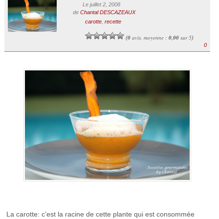
Le juillet 2, 2008
de
Chantal DESCAZEAUX
carotte
,
recette
0
avis, moyenne :
0,00
sur 5
(
)
0
La carotte: c’est la racine de cette plante qui est consommée