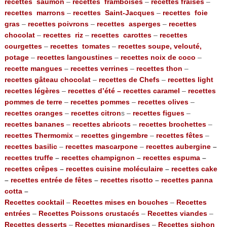
recettes saumon
–
recettes framboises
–
recettes fraises
–
recettes marrons
–
recettes Saint-Jacques
–
recettes foie
gras
–
recettes poivrons
–
recettes asperges
–
recettes
chocolat
–
recettes riz
–
recettes carottes
–
recettes
courgettes
–
recettes tomates
–
recettes soupe, velouté,
potage
–
recettes langoustines
–
recettes noix de coco
–
recette mangues
–
recettes verrines
–
recettes thon
–
recettes gâteau chocolat
–
recettes de Chefs
–
recettes light
recettes légères
–
recettes d’été –
recettes caramel
–
recettes
pommes de terre
–
recettes pommes
–
recettes olives
–
recettes oranges
–
recettes citron
s –
recettes figues
–
recettes bananes
–
recettes abricots
–
recettes brochettes
–
recettes Thermomix
–
recettes gingembre
–
recettes fêtes
–
recettes basilic
–
recettes mascarpone
–
recettes aubergine
–
recettes truffe
–
recettes champignon
–
recettes espuma
–
recettes crêpes
–
recettes cuisine moléculaire
–
recettes cake
–
recettes entrée de fêtes
–
recettes risotto
–
recettes panna
cotta
–
Recettes cocktail
–
Recettes mises en bouches
–
Recettes
entrées
–
Recettes Poissons crustacés
–
Recettes viandes
–
Recettes desserts
–
Recettes mignardises
–
Recettes siphon