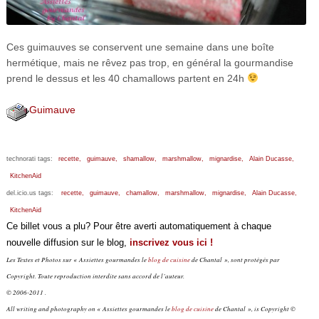
Ces guimauves se conservent une semaine dans une boîte
hermétique, mais ne rêvez pas trop, en général la gourmandise
prend le dessus et les 40 chamallows partent en 24h
Guimauve
technorati tags:
recette,
guimauve,
shamallow,
marshmallow,
mignardise,
Alain Ducasse,
KitchenAid
del.icio.us tags:
recette,
guimauve,
chamallow,
marshmallow,
mignardise,
Alain Ducasse,
KitchenAid
Ce billet vous a plu? Pour être averti automatiquement à chaque
nouvelle diffusion sur le blog,
inscrivez vous ici !
Les Textes et Photos sur « Assiettes gourmandes le
blog de cuisine
de Chantal », sont protégés par
Copyright. Toute reproduction interdite sans accord de l’auteur.
© 2006-2011 .
All writing and photography on « Assiettes gourmandes le
blog de cuisine
de Chantal », is Copyright ©