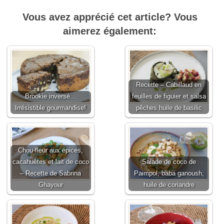
Vous avez apprécié cet article? Vous
aimerez également:
Recette – Cabillaud en
Brookie inversé…
feuilles de figuier et salsa
Irrésistible gourmandise!
pêches huile de basilic
Chou-fleur aux épices,
cacahuètes et lait de coco
Salade de coco de
– Recette de Sabrina
Paimpol, baba ganoush,
Ghayour
huile de coriandre