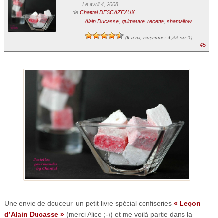
Le avril 4, 2008
de
Chantal DESCAZEAUX
Alain Ducasse
,
guimauve
,
recette
,
shamallow
6
avis, moyenne :
4,33
sur 5
(
)
45
Une envie de douceur, un petit livre spécial confiseries
« Leçon
d’Alain Ducasse »
(merci Alice ;-)) et me voilà partie dans la