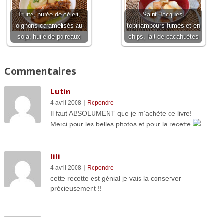
Truite, purée de céleri,
Saint-Jacques,
oignons caramélisés au
topinambours fumés et en
soja, huile de poireaux
chips, lait de cacahuètes
Commentaires
Lutin
|
4 avril 2008
Répondre
Il faut ABSOLUMENT que je m’achète ce livre!
Merci pour les belles photos et pour la recette
lili
|
4 avril 2008
Répondre
cette recette est génial je vais la conserver
précieusement !!