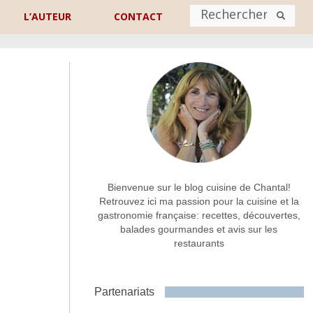
L’AUTEUR
CONTACT
Nom
*
rénom
Nom
Adresse de contact
*
Bienvenue sur le blog cuisine de Chantal!
Retrouvez ici ma passion pour la cuisine et la
gastronomie française: recettes, découvertes,
Commentaire ou message
*
balades gourmandes et avis sur les
restaurants
Partenariats