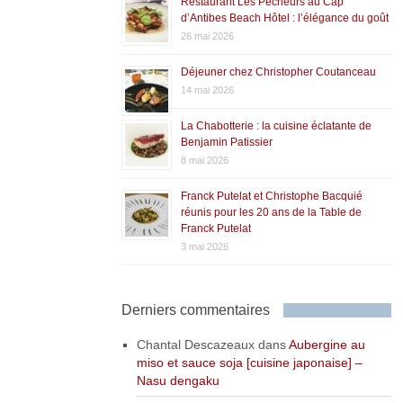
Restaurant Les Pêcheurs au Cap
d’Antibes Beach Hôtel : l’élégance du goût
26 mai 2026
Déjeuner chez Christopher Coutanceau
14 mai 2026
La Chabotterie : la cuisine éclatante de
Benjamin Patissier
8 mai 2026
Franck Putelat et Christophe Bacquié
réunis pour les 20 ans de la Table de
Franck Putelat
3 mai 2026
Derniers commentaires
Chantal Descazeaux
dans
Aubergine au
miso et sauce soja [cuisine japonaise] –
Nasu dengaku