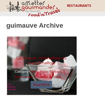
RESTAURANTS
guimauve Archive
Guimauve, chamallow ou
marshmallow
Category:
Index
,
Petits Gâteaux &
Mignardises
,
Recettes de chefs
Read More