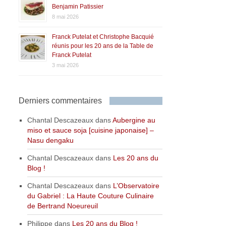
Benjamin Patissier
8 mai 2026
Franck Putelat et Christophe Bacquié
réunis pour les 20 ans de la Table de
Franck Putelat
3 mai 2026
Derniers commentaires
Chantal Descazeaux
dans
Aubergine au
miso et sauce soja [cuisine japonaise] –
Nasu dengaku
Chantal Descazeaux
dans
Les 20 ans du
Blog !
Chantal Descazeaux
dans
L’Observatoire
du Gabriel : La Haute Couture Culinaire
de Bertrand Noeureuil
Philippe
dans
Les 20 ans du Blog !