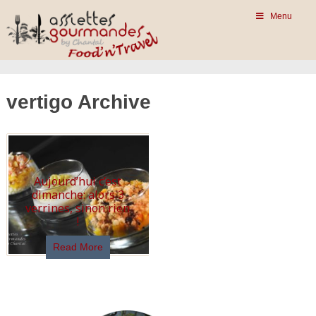
Menu
vertigo Archive
Aujourd’hui c’est
dimanche: alors 3
verrines, sinon rien
!
Read More