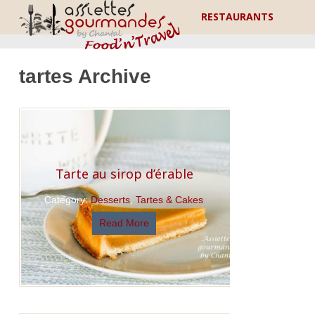
RESTAURANTS
tartes Archive
Tarte au sirop d’érable
Category:
Desserts
,
Tartes & Cakes
Read More