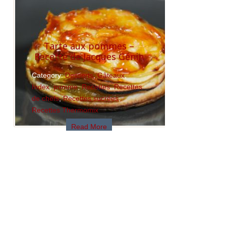
Tarte aux pommes –
Recette de Jacques Génin
Category:
Desserts
,
Gâteaux
,
Index
,
pomme
,
Recettes
,
Recettes
de chefs
,
Recettes sucrées
,
Recettes Thermomix
Read More