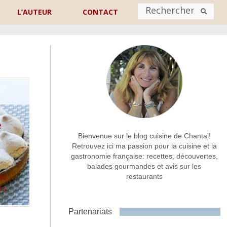
L’AUTEUR
CONTACT
Nom
*
rénom
Nom
Adresse de contact
*
e
Bienvenue sur le blog cuisine de Chantal!
Retrouvez ici ma passion pour la cuisine et la
gastronomie française: recettes, découvertes,
Commentaire ou message
*
balades gourmandes et avis sur les
restaurants
es
tes
Partenariats