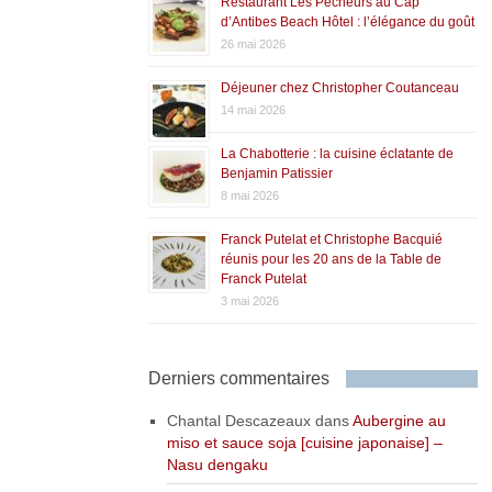
Restaurant Les Pêcheurs au Cap
d’Antibes Beach Hôtel : l’élégance du goût
26 mai 2026
Déjeuner chez Christopher Coutanceau
14 mai 2026
La Chabotterie : la cuisine éclatante de
Benjamin Patissier
8 mai 2026
Franck Putelat et Christophe Bacquié
réunis pour les 20 ans de la Table de
Franck Putelat
3 mai 2026
Derniers commentaires
Chantal Descazeaux
dans
Aubergine au
miso et sauce soja [cuisine japonaise] –
Nasu dengaku