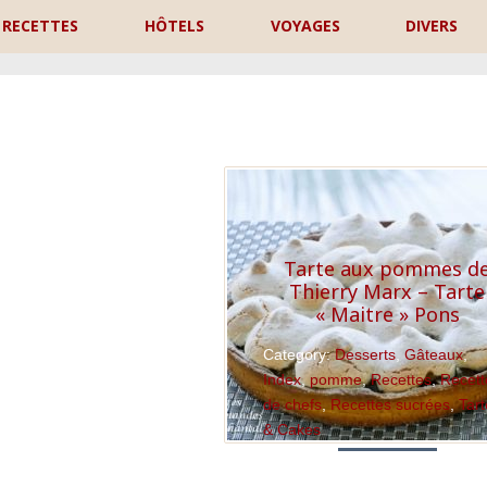
RECETTES
HÔTELS
VOYAGES
DIVERS
P
Tarte aux pommes d
Thierry Marx – Tarte
« Maitre » Pons
Category:
Desserts
,
Gâteaux
,
Index
,
pomme
,
Recettes
,
Recett
de chefs
,
Recettes sucrées
,
Tar
& Cakes
Read More