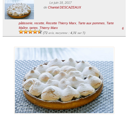
Le juin 18, 2017
de
Chantal DESCAZEAUX
pâtisserie
,
recette
,
Recette Thierry Marx
,
Tarte aux pommes
,
Tarte
Maître
,
tartes
,
Thierry Marx
6
72
avis, moyenne :
4,31
sur 5
(
)