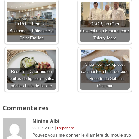
La Petite Perdrix –
ONOR, un dîner
Boulangerie Pâtisserie à
d’exception à 6 mains chez
Saint-Emilion
Thierry Marx
Chou-fleur aux épices,
Recette – Cabillaud en
cacahuètes et lait de coco
feuilles de figuier et salsa
– Recette de Sabrina
pêches huile de basilic
Ghayour
Commentaires
Ninine Albi
|
22 juin 2017
Répondre
Pouvez vous me donner le diamètre du moule svp