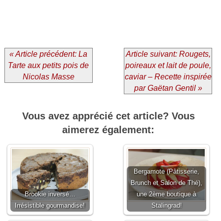
« Article précédent: La
Article suivant: Rougets,
Tarte aux petits pois de
poireaux et lait de poule,
Nicolas Masse
caviar – Recette inspirée
par Gaëtan Gentil »
Vous avez apprécié cet article? Vous
aimerez également:
Bergamote (Pâtisserie,
Brunch et Salon de Thé),
Brookie inversé…
une 2ème boutique à
Irrésistible gourmandise!
Stalingrad!