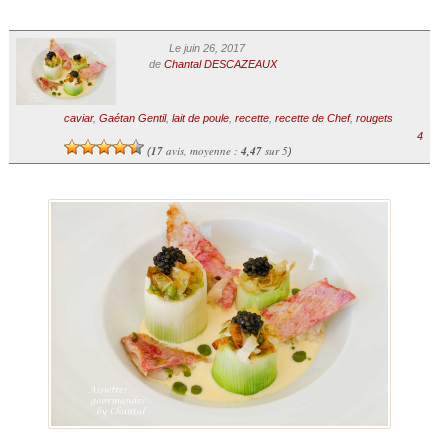
Le juin 26, 2017
de
Chantal DESCAZEAUX
caviar
,
Gaétan Gentil
,
lait de poule
,
recette
,
recette de Chef
,
rougets
4
17
avis, moyenne :
4,47
sur 5
(
)