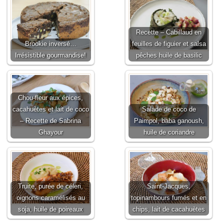
Recette – Cabillaud en
Brookie inversé…
feuilles de figuier et salsa
Irrésistible gourmandise!
pêches huile de basilic
Chou-fleur aux épices,
cacahuètes et lait de coco
Salade de coco de
– Recette de Sabrina
Paimpol, baba ganoush,
Ghayour
huile de coriandre
Truite, purée de céleri,
Saint-Jacques,
oignons caramélisés au
topinambours fumés et en
soja, huile de poireaux
chips, lait de cacahuètes