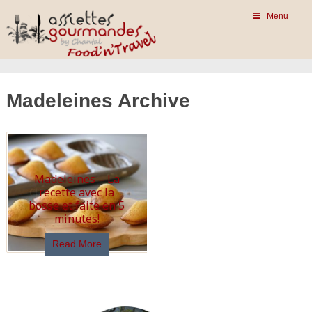
Menu
Madeleines Archive
Madeleines – La
recette avec la
bosse et faite en 5
minutes!
Read More