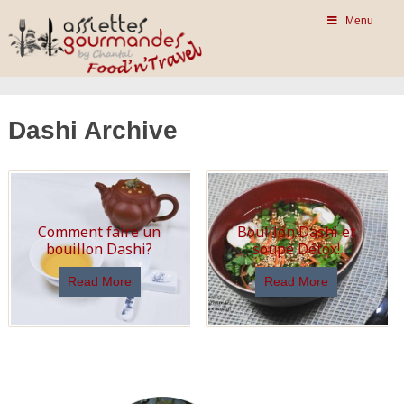
Menu
Dashi Archive
Comment faire un
Bouillon Dashi et
bouillon Dashi?
soupe Détox!
Read More
Read More