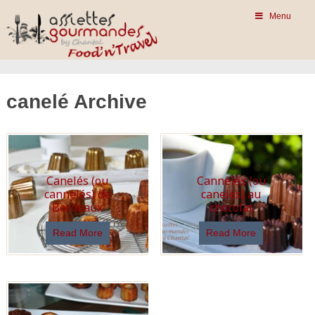
Menu
canelé Archive
Canelés (ou
Cannelés (ou
cannelés) de
canelés) au
Bordeaux
chocolat
Read More
Read More