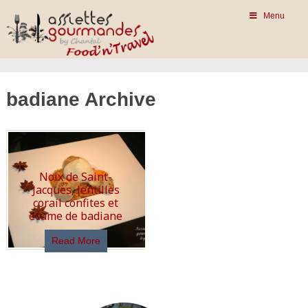
Menu
badiane Archive
Noix de Saint-
Jacques, lentilles
corail confites et
écume de badiane
Read More