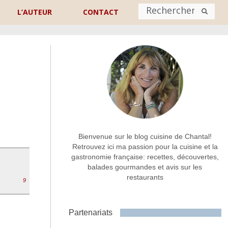
L’AUTEUR
CONTACT
Nom
*
rénom
Nom
Adresse de contact
*
Bienvenue sur le blog cuisine de Chantal!
Retrouvez ici ma passion pour la cuisine et la
gastronomie française: recettes, découvertes,
Commentaire ou message
*
balades gourmandes et avis sur les
restaurants
9
Partenariats