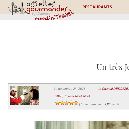
RESTAURANTS
Un très J
Le décembre 24, 2018
de
Chantal DESCAZ
2018
,
Joyeux Noël
,
Noël
1
avis, moyenne :
5,00
sur 5
(
)