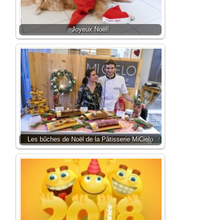
Joyeux Noël!
Les bûches de Noël de la Pâtisserie MiCielo