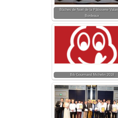
Bûches de Noël de la Pâtisserie Valan
Bordeaux
Bib Gourmand Michelin 2018