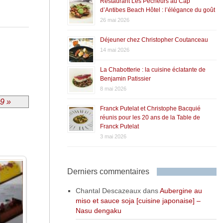
Restaurant Les Pêcheurs au Cap
d’Antibes Beach Hôtel : l’élégance du goût
26 mai 2026
Déjeuner chez Christopher Coutanceau
14 mai 2026
La Chabotterie : la cuisine éclatante de
Benjamin Patissier
8 mai 2026
19 »
Franck Putelat et Christophe Bacquié
réunis pour les 20 ans de la Table de
Franck Putelat
3 mai 2026
Derniers commentaires
Chantal Descazeaux
dans
Aubergine au
miso et sauce soja [cuisine japonaise] –
Nasu dengaku