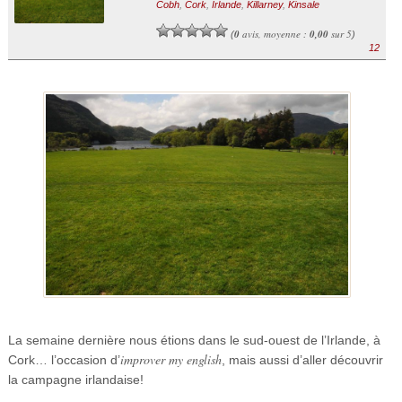
Cobh
,
Cork
,
Irlande
,
Killarney
,
Kinsale
0
avis, moyenne :
0,00
sur 5
(
)
12
La semaine dernière nous étions dans le sud-ouest de l’Irlande, à
improver
my english
Cork… l’occasion d’
, mais aussi d’aller découvrir
la campagne irlandaise!